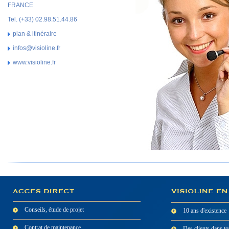
FRANCE
Tel. (+33) 02.98.51.44.86
plan & itinéraire
infos@visioline.fr
www.visioline.fr
Conseils, étude de projet
10 ans d'existence
Contrat de maintenance
Des clients dans to